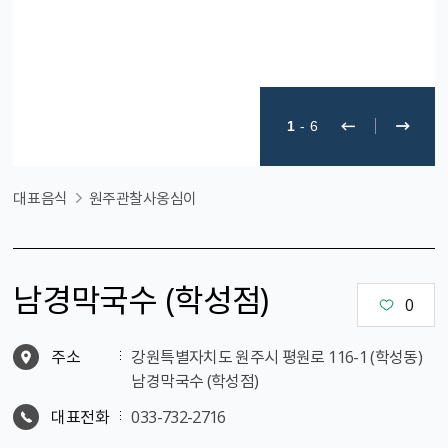
1
-
6
대표음식
원주관찰사옹심이
남경막국수 (학성점)
0
주소
강원특별자치도 원주시 평원로 116-1 (학성동)
남경막국수 (학성점)
대표전화
033-732-2716