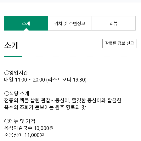
소개
위치 및 주변정보
리뷰
소개
잘못된 정보 신고
○영업시간
매일 11:00 ~ 20:00 (라스트오더 19:30)
○식당 소개
전통의 맥을 살린 관찰사옹심이, 쫄깃한 옹심이와 깔끔한
육수의 조화가 돋보이는 원주 향토의 맛
○메뉴 및 가격
옹심이칼국수 10,000원
순옹심이 11,000원