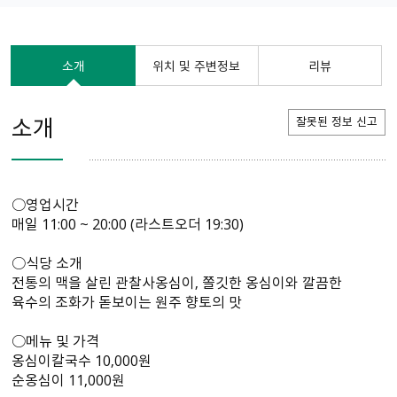
소개
위치 및 주변정보
리뷰
소개
잘못된 정보 신고
○영업시간
매일 11:00 ~ 20:00 (라스트오더 19:30)
○식당 소개
전통의 맥을 살린 관찰사옹심이, 쫄깃한 옹심이와 깔끔한
육수의 조화가 돋보이는 원주 향토의 맛
○메뉴 및 가격
옹심이칼국수 10,000원
순옹심이 11,000원