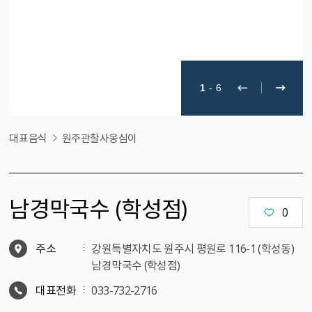
1
-
6
대표음식
원주관찰사옹심이
남경막국수 (학성점)
0
주소
강원특별자치도 원주시 평원로 116-1 (학성동)
남경막국수 (학성점)
대표전화
033-732-2716