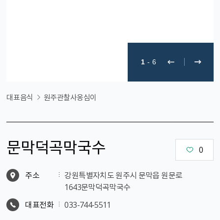
1
-
6
대표음식
원주관찰사옹심이
문막덕곡막국수
0
주소
강원특별자치도 원주시 문막읍 원문로
1643문막덕곡막국수
대표전화
033-744-5511