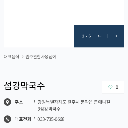
1
-
6
대표음식
원주관찰사옹심이
섬강막국수
0
주소
강원특별자치도 원주시 문막읍 큰애니길
3섬강막국수
대표전화
033-735-0668