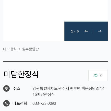
1
-
6
대표음식
원주뽕잎밥
미담한정식
0
주소
강원특별자치도 원주시 판부면 백운정윗길 14-
16미담한정식
대표전화
033-735-0090