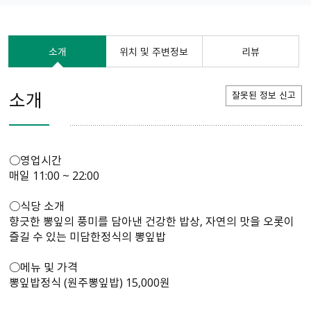
소개
위치 및 주변정보
리뷰
소개
잘못된 정보 신고
○영업시간
매일 11:00 ~ 22:00
○식당 소개
향긋한 뽕잎의 풍미를 담아낸 건강한 밥상, 자연의 맛을 오롯이
즐길 수 있는 미담한정식의 뽕잎밥
○메뉴 및 가격
뽕잎밥정식 (원주뽕잎밥) 15,000원