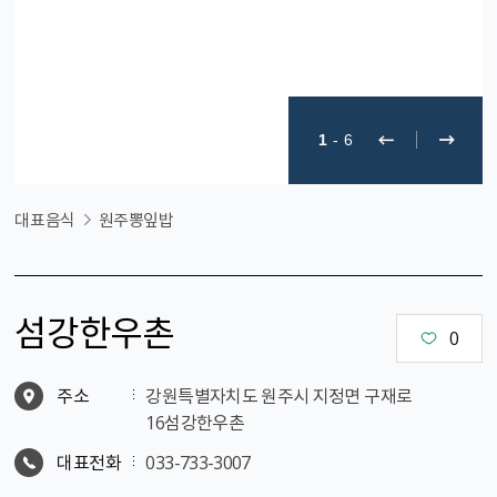
1
-
6
대표음식
원주뽕잎밥
섬강한우촌
0
주소
강원특별자치도 원주시 지정면 구재로
16섬강한우촌
대표전화
033-733-3007