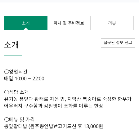
소개
위치 및 주변정보
리뷰
소개
잘못된 정보 신고
○영업시간
매일 10:00 ~ 22:00
○식당 소개
유기농 뽕잎과 황태로 지은 밥, 치악산 복숭아로 숙성한 한우가
어우러져 구수함과 감칠맛이 조화를 이루는 한상
○메뉴 및 가격
뽕잎황태밥 (원주뽕잎밥)*고기드신 후 13,000원