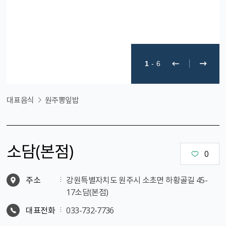
1
-
6
대표음식
원주뽕잎밥
소담(본점)
0
주소
강원특별자치도 원주시 소초면 하황골길 45-
17소담(본점)
대표전화
033-732-7736