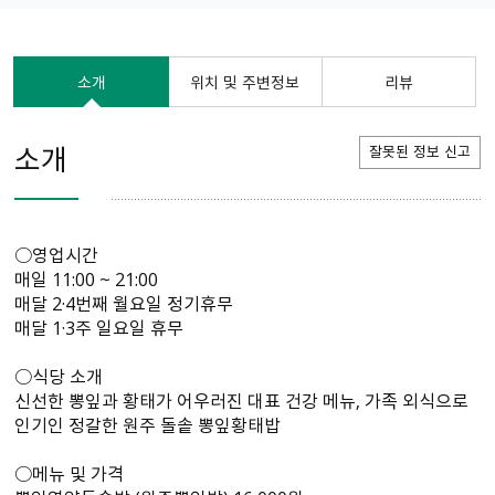
소개
위치 및 주변정보
리뷰
소개
잘못된 정보 신고
○영업시간
매일 11:00 ~ 21:00
매달 2·4번째 월요일 정기휴무
매달 1·3주 일요일 휴무
○식당 소개
신선한 뽕잎과 황태가 어우러진 대표 건강 메뉴, 가족 외식으로
인기인 정갈한 원주 돌솥 뽕잎황태밥
○메뉴 및 가격