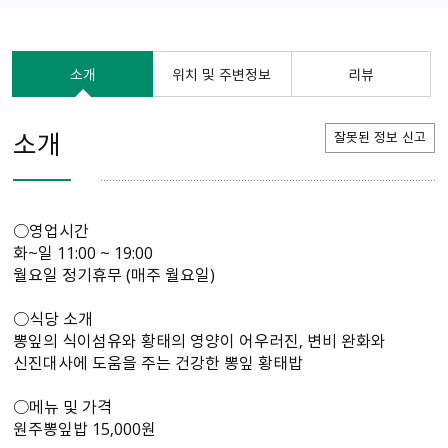
소개
위치 및 주변정보
리뷰
소개
잘못된 정보 신고
○영업시간
화~일 11:00 ~ 19:00
월요일 정기휴무 (매주 월요일)
○식당 소개
뽕잎의 식이섬유와 황태의 영양이 어우러진, 변비 완화와
신진대사에 도움을 주는 건강한 뽕잎 황태밥
○메뉴 및 가격
원주뽕잎밥 15,000원