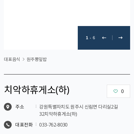
1
-
6
대표음식
원주뽕잎밥
치악하휴게소(하)
0
주소
강원특별자치도 원주시 신림면 다리실2길
32치악하휴게소(하)
대표전화
033-762-8030