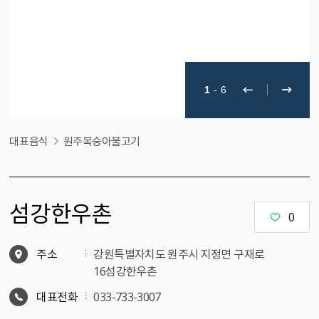
1
-
6
대표음식
원주복숭아불고기
섬강한우촌
0
주소
강원특별자치도 원주시 지정면 구재로
16섬강한우촌
대표전화
033-733-3007