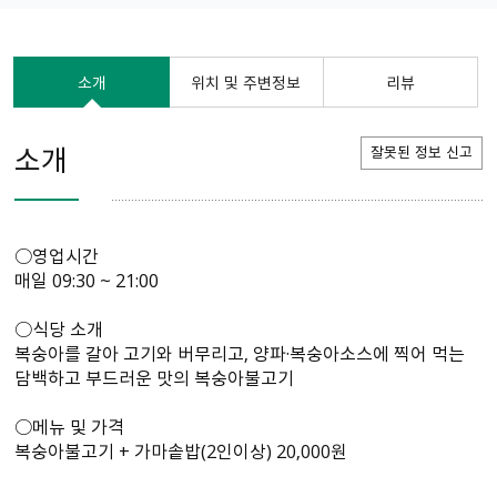
소개
위치 및 주변정보
리뷰
소개
잘못된 정보 신고
○영업시간
매일 09:30 ~ 21:00
○식당 소개
복숭아를 갈아 고기와 버무리고, 양파·복숭아소스에 찍어 먹는
담백하고 부드러운 맛의 복숭아불고기
○메뉴 및 가격
복숭아불고기 + 가마솥밥(2인이상) 20,000원