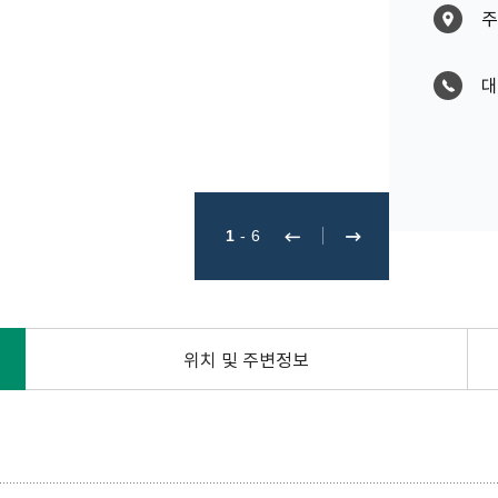
주
대
1
-
6
위치 및 주변정보