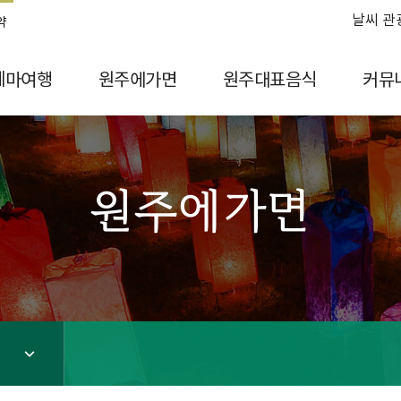
날씨 관
약
테마여행
원주에가면
원주대표음식
커뮤
원주에가면