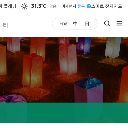
31.3
℃
광 플래닝
스마트 전자지도
맑음
미세먼지
좋음
Eng
中
日
니티