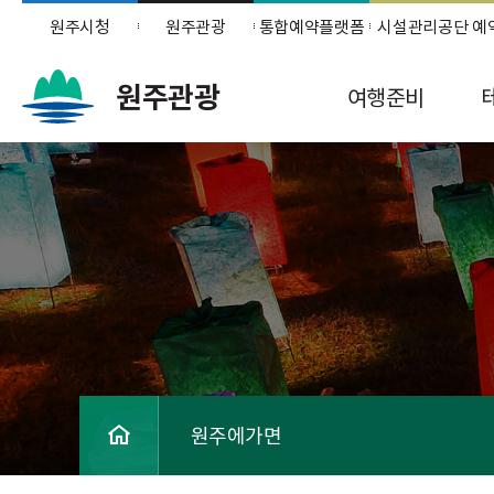
원주시청
원주관광
통합예약플랫폼
시설관리공단 예
원주관광
여행준비
원주에가면