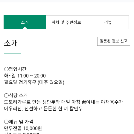
소개
위치 및 주변정보
리뷰
소개
잘못된 정보 신고
○영업시간
화~일 11:00 ~ 20:00
월요일 정기휴무 (매주 월요일)
○식당 소개
도토리가루로 만든 생만두와 매일 아침 끓여내는 야채육수가
어우러진, 신선하고 든든한 한 끼 칼만두
○메뉴 및 가격
만두전골 10,000원