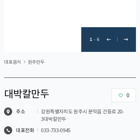
1
-
6
대표음식
원주만두
대박칼만두
0
주소
강원특별자치도 원주시 문막읍 건등로 20-
3대박칼만두
대표전화
033-733-0945