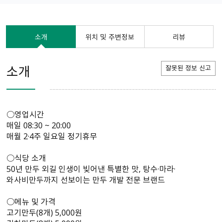
소개
위치 및 주변정보
리뷰
소개
잘못된 정보 신고
○영업시간
매일 08:30 ~ 20:00
매월 2·4주 일요일 정기휴무
○식당 소개
50년 만두 외길 인생이 빚어낸 특별한 맛, 탕수·마라·
와사비만두까지 선보이는 만두 개발 전문 브랜드
○메뉴 및 가격
고기만두(8개) 5,000원