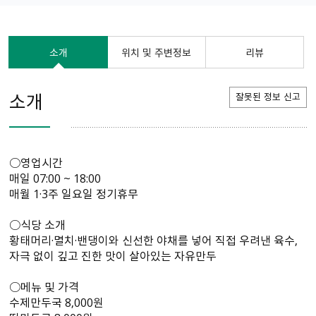
소개
위치 및 주변정보
리뷰
소개
잘못된 정보 신고
○영업시간
매일 07:00 ~ 18:00
매월 1·3주 일요일 정기휴무
○식당 소개
황태머리·멸치·밴댕이와 신선한 야채를 넣어 직접 우려낸 육수,
자극 없이 깊고 진한 맛이 살아있는 자유만두
○메뉴 및 가격
수제만두국 8,000원