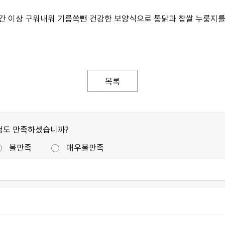
간 이상 구워내워 기름쏙뺀 건강한 보양식으로 통닭과 찹쌀 누룽지를
목록
정도 만족하셨습니까?
불만족
매우불만족