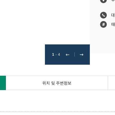
대
태
1
-
4
위치 및 주변정보