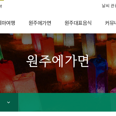
날씨 관
약
테마여행
원주에가면
원주대표음식
커뮤
원주에가면