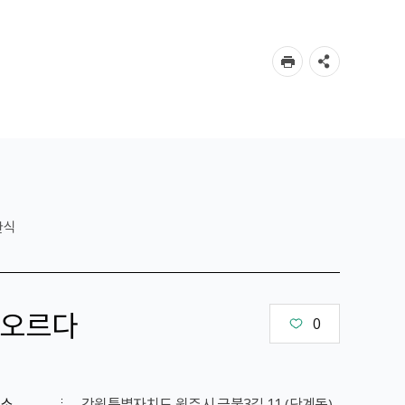
한식
오르다
0
소
강원특별자치도 원주시 금불3길 11 （단계동）