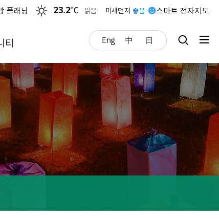
23.2
℃
광 플래닝
스마트 전자지도
맑음
미세먼지
좋음
Eng
中
日
니티