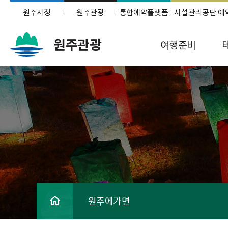
원주시청
원주관광
통합예약플랫폼
시설관리공단 예
원주관광
여행준비
원주에가면