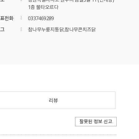
1층 불타오르다
표전화
0337469289
그
참나무누룽지통닭,참나무콘치즈닭
리뷰
잘못된 정보 신고