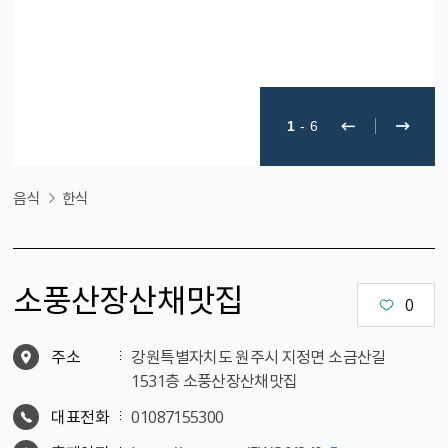
1
-
6
음식
한식
소풍산장산채맛집
0
주소
강원특별자치도 원주시 지정면 소금산길
1531층 소풍산장산채맛집
대표전화
01087155300