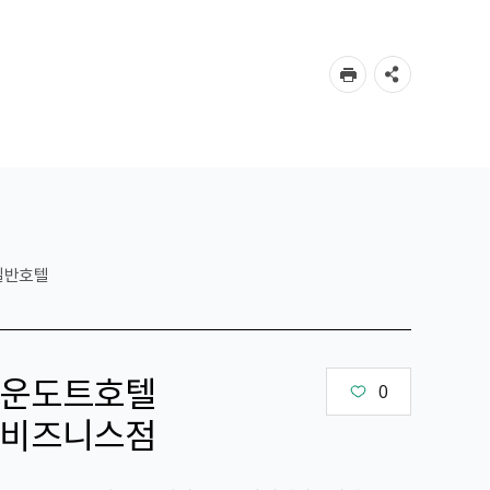
일반호텔
운도트호텔
0
비즈니스점