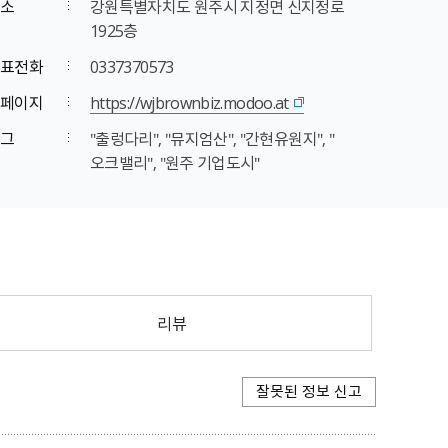
소
강원특별자치도 원주시 지정면 신지정로
1925층
표전화
0337370573
페이지
https://wjbrownbiz.modoo.at
그
＂출렁다리＂, ＂뮤지엄산＂, ＂간현유원지＂, ＂
오크밸리＂, ＂원주 기업도시＂
리뷰
잘못된 정보 신고