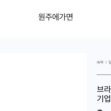
원주에가면
숙박
브라
기업