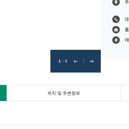
주
대
홈
태
1
-
6
위치 및 주변정보