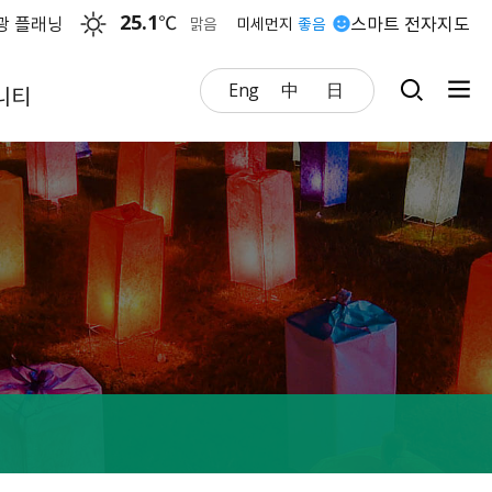
25.1
℃
광 플래닝
스마트 전자지도
맑음
미세먼지
좋음
Eng
中
日
니티