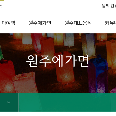
날씨 관
약
테마여행
원주에가면
원주대표음식
커뮤
원주에가면