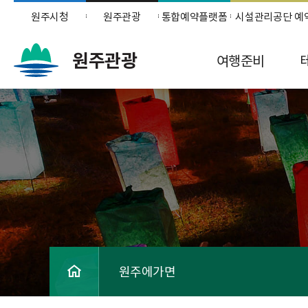
원주시청
원주관광
통합예약플랫폼
시설관리공단 예
원주관광
여행준비
원주에가면