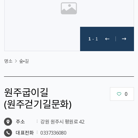
1
-
1
명소
숲•길
원주굽이길
0
（원주걷기길문화）
주소
강원 원주시 평원로 42
대표전화
0337336080