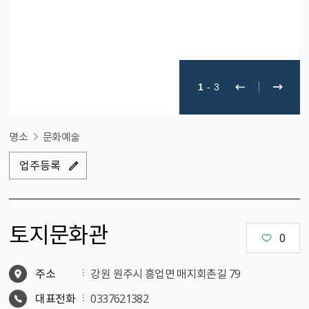
1
-
3
명소
문화예술
업주등록
토지문화관
0
주소
강원 원주시 흥업면 매지회촌길 79
대표전화
0337621382