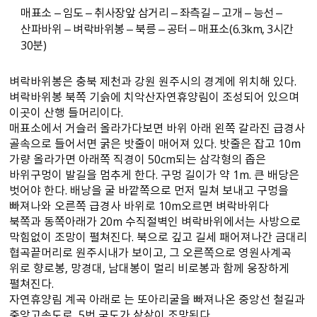
매표소 – 임도 – 취사장앞 삼거리 – 좌측길 – 고개 – 능선 –
산파바위 – 벼락바위봉 – 북릉 – 공터 – 매표소(6.3km, 3시간
30분)
벼락바위봉은 충북 제천과 강원 원주시의 경계에 위치해 있다.
벼락바위봉 북쪽 기슭에 치악산자연휴양림이 조성되어 있으며
이곳이 산행 들머리이다.
매표소에서 거슬러 올라가다보면 바위 아래 왼쪽 갈라진 급경사
골속으로 들어서면 굵은 밧줄이 매어져 있다. 밧줄은 잡고 10m
가량 올라가면 아래쪽 직경이 50cm되는 삼각형의 좁은
바위구멍이 발길을 멈추게 한다. 구멍 길이가 약 1m. 큰 배당은
벗어야 한다. 배낭을 굴 바깥쪽으로 먼저 밀쳐 보내고 구멍을
빠져나와 오른쪽 급경사 바위로 10m오르면 벼락바위다
북쪽과 동쪽아래가 20m 수직절벽인 벼락바위에서는 사방으로
막힘없이 조망이 펼쳐진다. 북으로 깊고 길세 패어져나간 금대리
협곡끝머리로 원주시내가 보이고, 그 오른쪽으로 영원사계곡
위로 향로봉, 망경대, 남대봉이 멀리 비로봉과 함께 웅장하게
펼쳐진다.
자연휴양림 계곡 아래로 는 또아리굴을 빠져나온 중앙선 철길과
중앙고속도로, 5번 국도가 샅샅이 조망된다.