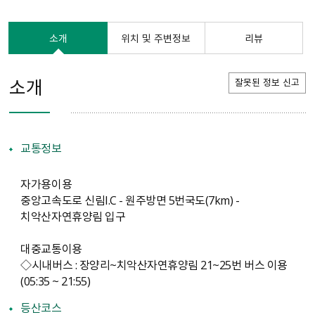
소개
위치 및 주변정보
리뷰
소개
잘못된 정보 신고
교통정보
자가용이용
중앙고속도로 신림I.C - 원주방면 5번국도(7km) -
치악산자연휴양림 입구
대중교통이용
◇시내버스 : 장양리~치악산자연휴양림 21~25번 버스 이용
(05:35 ~ 21:55)
등산코스