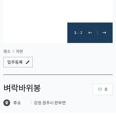
1
-
2
명소
자연
업주등록
벼락바위봉
0
주소
강원 원주시 판부면