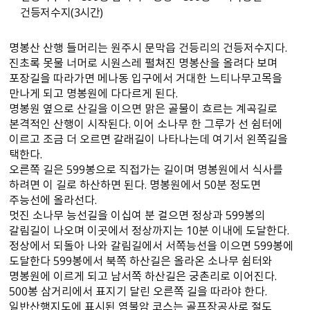
건등저수지(3시간)
명봉산 산행 들머리는 원주시 문막읍 건등리의 건등저수지다.
진초록 못물 너머로 시원스레 펼쳐진 명봉산을 올려다 보며
포장길을 따라가면 메나동 입구에서 거대한 느티나무고목을
만나게 되고 명봉원에 다다르게 된다.
명봉원 옆으로 산길을 이으면 맑은 골물이 흐르는 계곡길로
본격적인 산행이 시작된다. 이어 소나무 한 그루가 선 쉼터에
이르고 조금 더 오르면 갈래길이 나타나는데 여기서 왼쪽길을
택한다.
오른쪽 길은 599봉으로 직접가는 길이며 명봉원에서 식사를
하려면 이 길로 하산하면 된다. 명봉원에서 50분 정도면
주능선에 올라선다.
멋진 소나무 능선길을 이십여 분 걸으면 정상과 599봉의
갈림길이 나오며 이곳에서 정상까지는 10분 이내에 도달한다.
정상에서 되돌아 나와 갈림길에서 서쪽능선을 이으면 599봉에
도달한다 599봉에서 북쪽 하산길은 올라온 소나무 쉼터와
명봉원에 이르게 되고 남서쪽 하산길은 궁촌리로 이어진다.
500봉 삼거리에서 표지기 달린 오른쪽 길을 따라야 한다.
일반산행지도에 표시된 염불암 코스는 골프장공사로 절도