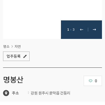
1
-
3
명소
자연
업주등록
명봉산
0
주소
강원 원주시 문막읍 건등리