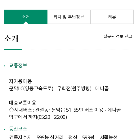
소개
위치 및 주변정보
리뷰
소개
잘못된 정보 신고
교통정보
자가용이용
문막I.C(영동고속도로) - 우회전(원주방향) - 메나골
대중교통이용
◇시내버스 : 관설동~문막읍 51, 55번 버스 이용 - 메나골
입구에서 하차(05:20 ~22:00)
등산코스
건등저수지 – 599봉 삼거리 – 정상 – 599봉 – 서쪽능선 –