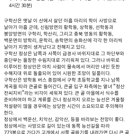
4시간 30분)
구학산은 옛날 이 산에서 살던 아홉 마리의 학이 사방으로
날아가 아홉 군데, 신림방면의 황학동, 상학동, 선학동과
봉양방면의 구학리, 학산리, 그리고 충북 영동의 황학동,
백운면의 방학리, 운학리, 송학면의 송화산에 각각 한 마리씩
날아가 지명이 생겨났다고 전해지고 있다.
구학산 정상은 남쪽과 서쪽이 급경사 바위지대로 그 하단부와
중단부는 울창한 수림지대로 가리워져 있다. 그러나 바위로
이루어진 정상만은 마치 사람이 물속에서 머리만 내민 듯한
수해지대 위로 돌출되어 있어 시원한 조망이 일품이다.
구학산은 방학동 버스 종점에서 구학 초등학교를 지나 남쪽
계곡을 따라 큰골로 들어간다, 큰골 입구 좌측에는 열녀 “정산
전씨지비”라는 비각이 세워져 있다. 큰 골 마을에서 식수를
준비하여야 하고 계류를 건너 정상까지 오르는 능선은 겨울철
적설량이 많을 경우에는 상당한 시간이 소요되므로 주의해야
한다.
정상에서 백운산, 치악산, 감악산, 등을 바라보는 전망이 좋다.
정상에서는 사방으로 길이 있는데 동쪽 능선길을 따라
773봉으로 가다가 고개에서 서쪽 골짜기를 내려가면 다시 큰 골