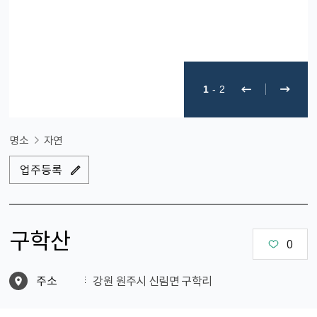
1
-
2
명소
자연
업주등록
구학산
0
주소
강원 원주시 신림면 구학리