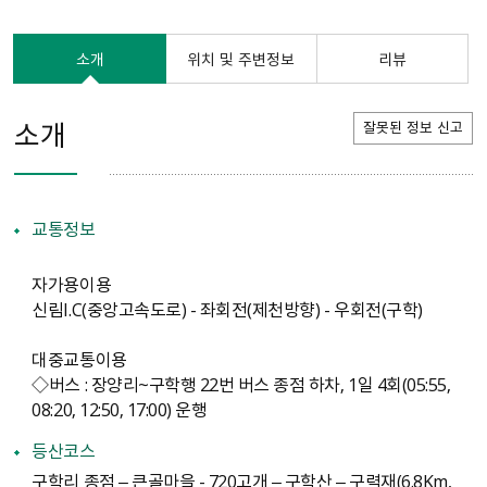
소개
위치 및 주변정보
리뷰
소개
잘못된 정보 신고
교통정보
자가용이용
신림I.C(중앙고속도로) - 좌회전(제천방향) - 우회전(구학)
대중교통이용
◇버스 : 장양리~구학행 22번 버스 종점 하차, 1일 4회(05:55,
08:20, 12:50, 17:00) 운행
등산코스
구학리 종점 – 큰골마을 - 720고개 – 구학산 – 구력재(6.8Km,