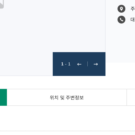
주
대
1
-
1
위치 및 주변정보