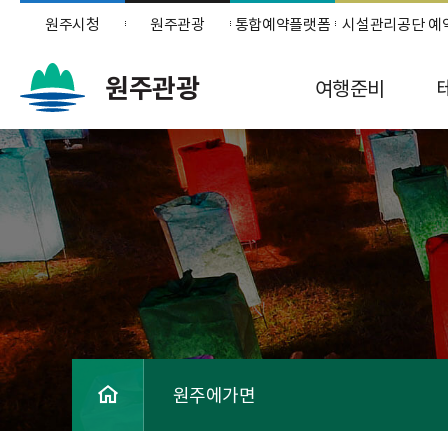
원주시청
원주관광
통합예약플랫폼
시설관리공단 예
원주관광
여행준비
원주에가면