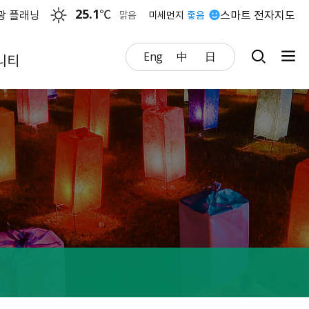
25.1
℃
광 플래닝
스마트 전자지도
맑음
미세먼지
좋음
Eng
中
日
니티