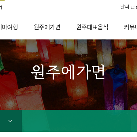
날씨 관
약
테마여행
원주에가면
원주대표음식
커뮤
원주에가면