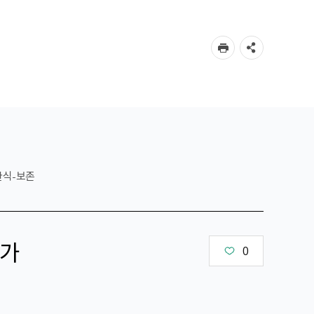
한식-보존
가
0