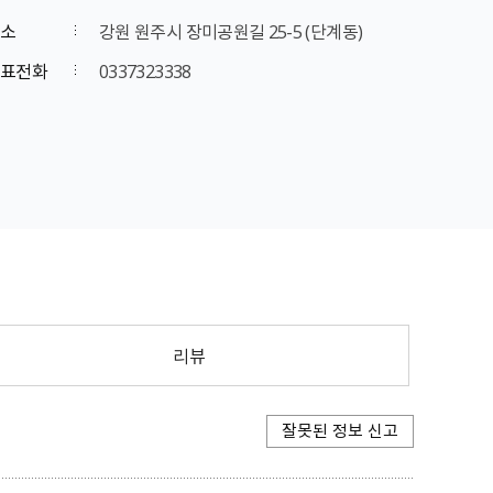
소
강원 원주시 장미공원길 25-5 (단계동)
표전화
0337323338
리뷰
잘못된 정보 신고