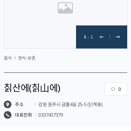
1
-
1
음식
한식-보존
칡산에（칡山에）
0
주소
강원 원주시 금불4길 25-5 (단계동)
대표전화
0337437379