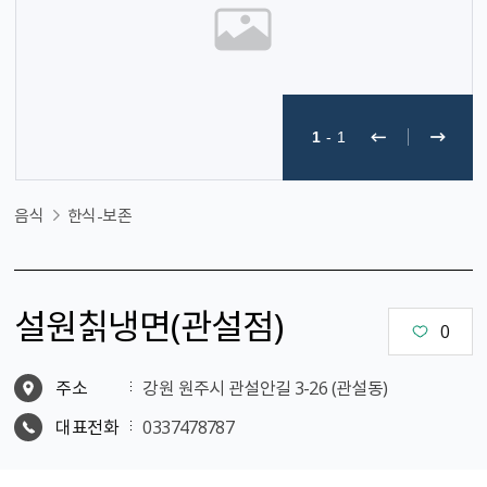
1
-
1
음식
한식-보존
설원칡냉면（관설점）
0
주소
강원 원주시 관설안길 3-26 (관설동)
대표전화
0337478787