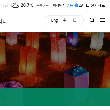
28.7
℃
플래닝
스마트 전자지도
구름많음
미세먼지
좋음
Eng
中
日
니티