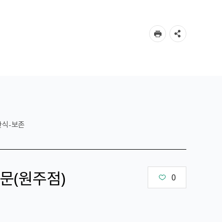
한식-보존
문（원주점）
0