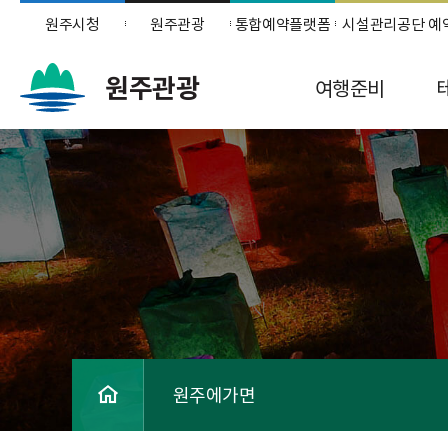
원주시청
원주관광
통합예약플랫폼
시설관리공단 예
원주관광
여행준비
원주에가면