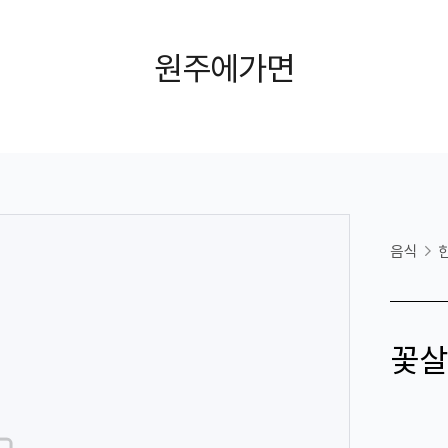
원주에가면
음식
꽃살