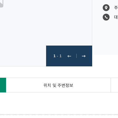
주
대
1
-
1
위치 및 주변정보