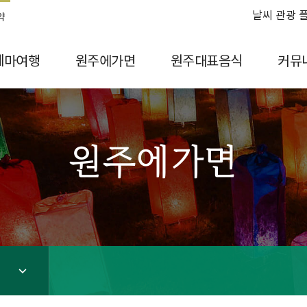
날씨 관광 
약
테마여행
원주에가면
원주대표음식
커뮤
원주에가면