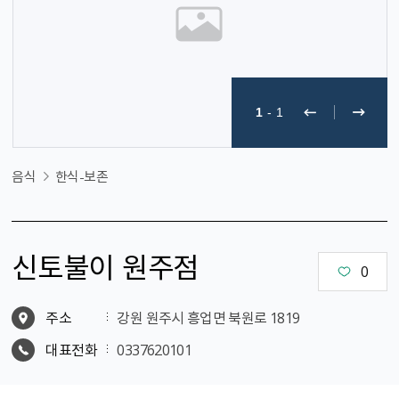
1
-
1
음식
한식-보존
신토불이 원주점
0
주소
강원 원주시 흥업면 북원로 1819
대표전화
0337620101