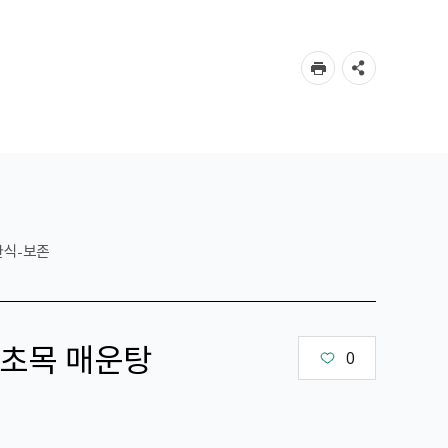
한식-보존
초목 매운탕
0