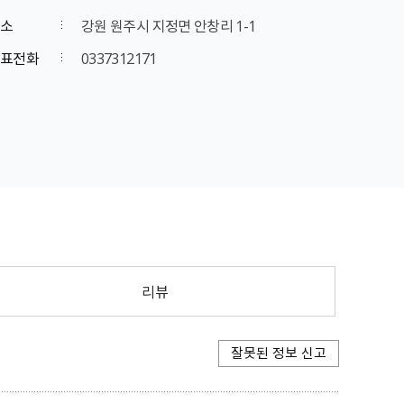
소
강원 원주시 지정면 안창리 1-1
표전화
0337312171
리뷰
잘못된 정보 신고