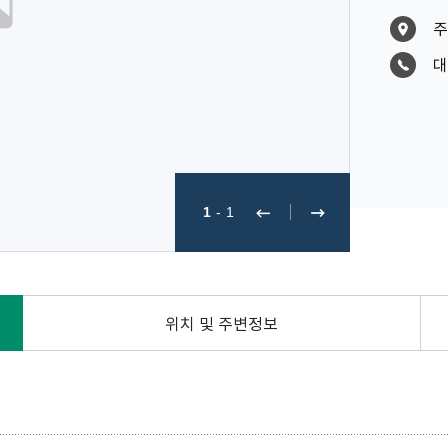
주
대
1
-
1
위치 및 주변정보