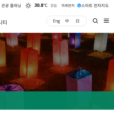
30.8
℃
 관광 플래닝
스마트 전자지도
맑음
미세먼지
Eng
中
日
니티