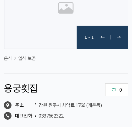
1
-
1
음식
일식-보존
용궁횟집
0
주소
강원 원주시 치악로 1766 (개운동)
대표전화
0337662322