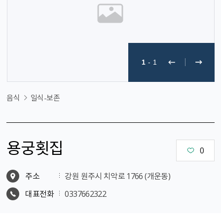
1
-
1
음식
일식-보존
용궁횟집
0
주소
강원 원주시 치악로 1766 (개운동)
대표전화
0337662322