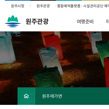
원주시청
원주관광
통합예약플랫폼
시설관리공단 예
원주관광
여행준비
원주에가면