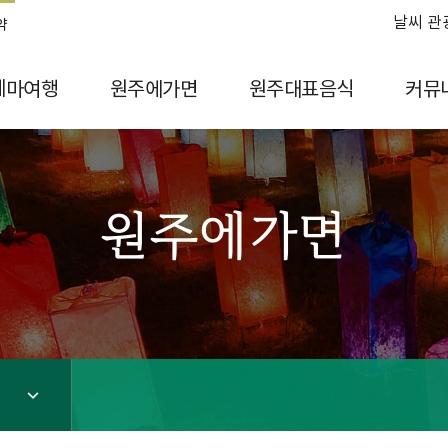
날씨 관
약
테마여행
원주에가면
원주대표음식
커뮤
원주에가면