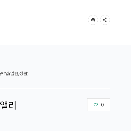
숙박업(일반,생활)
앨리
0