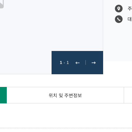
주
대
1
-
1
위치 및 주변정보