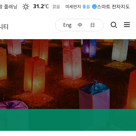
31.2
℃
광 플래닝
스마트 전자지도
맑음
미세먼지
좋음
Eng
中
日
니티