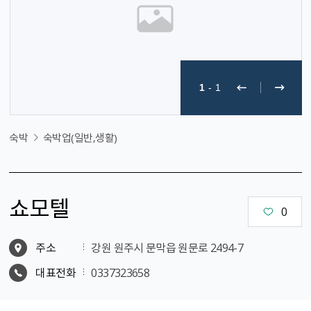
1
-
1
숙박
숙박업(일반,생활)
쇼모텔
0
주소
강원 원주시 문막읍 원문로 2494-7
대표전화
0337323658