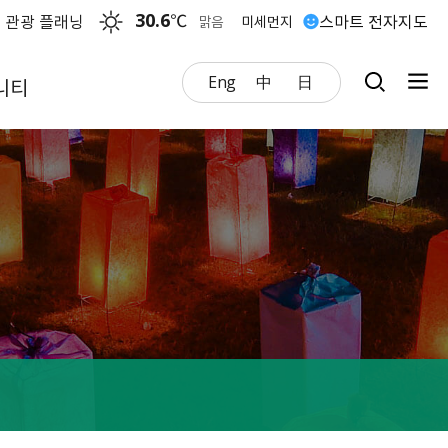
30.6
℃
 관광 플래닝
스마트 전자지도
맑음
미세먼지
Eng
中
日
니티