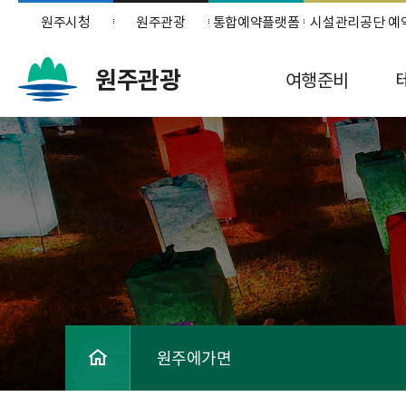
원주시청
원주관광
통합예약플랫폼
시설관리공단 예
원주관광
여행준비
원주에가면