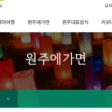
날씨
약
테마여행
원주에가면
원주대표음식
커뮤
원주에가면