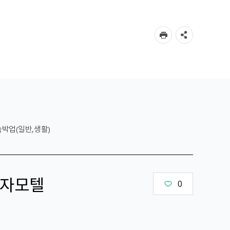
숙박업(일반,생활)
자모텔
0