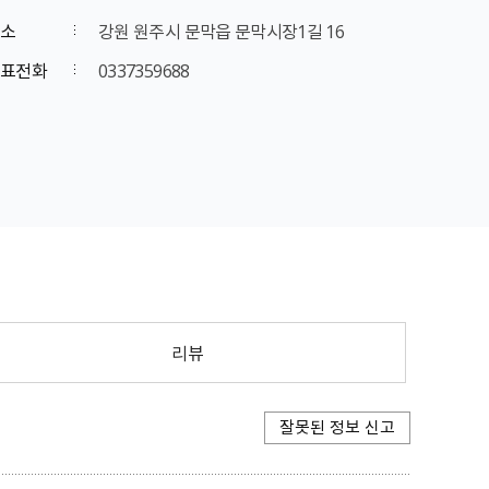
소
강원 원주시 문막읍 문막시장1길 16
표전화
0337359688
리뷰
잘못된 정보 신고