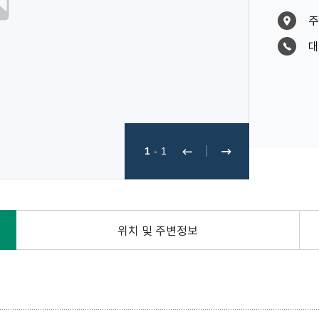
주
대
1
-
1
위치 및 주변정보