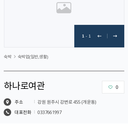
1
-
1
숙박
숙박업(일반,생활)
하나로여관
0
주소
강원 원주시 강변로 455 (개운동)
대표전화
0337661997