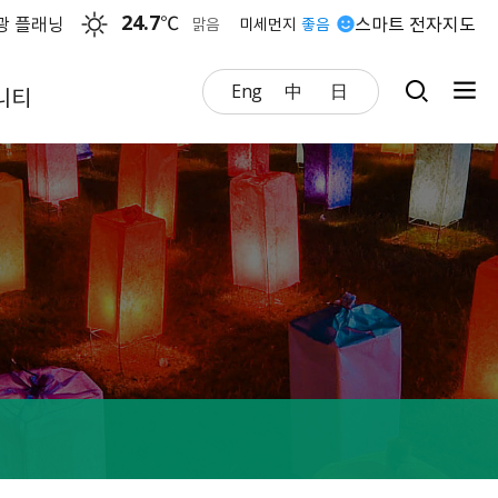
24.7
℃
광 플래닝
스마트 전자지도
맑음
미세먼지
좋음
Eng
中
日
니티