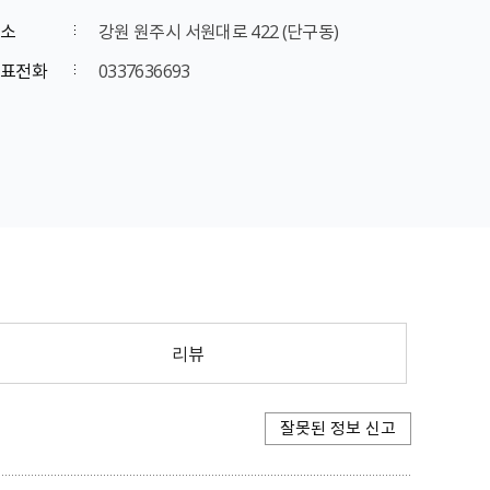
소
강원 원주시 서원대로 422 (단구동)
표전화
0337636693
리뷰
잘못된 정보 신고