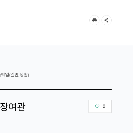
숙박업(일반,생활)
장여관
0