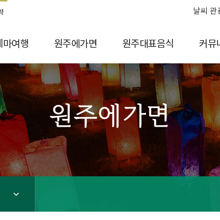
날씨 관
약
테마여행
원주에가면
원주대표음식
커뮤
원주에가면