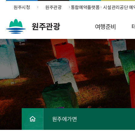
원주시청
원주관광
통합예약플랫폼
시설관리공단 예
원주관광
여행준비
원주에가면