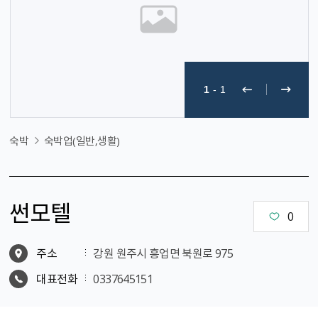
1
-
1
숙박
숙박업(일반,생활)
썬모텔
0
주소
강원 원주시 흥업면 북원로 975
대표전화
0337645151