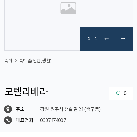
1
-
1
숙박
숙박업(일반,생활)
모텔리베라
0
주소
강원 원주시 청솔길 21 (행구동)
대표전화
0337474007