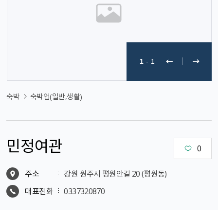
1
-
1
숙박
숙박업(일반,생활)
민정여관
0
주소
강원 원주시 평원안길 20 (평원동)
대표전화
0337320870