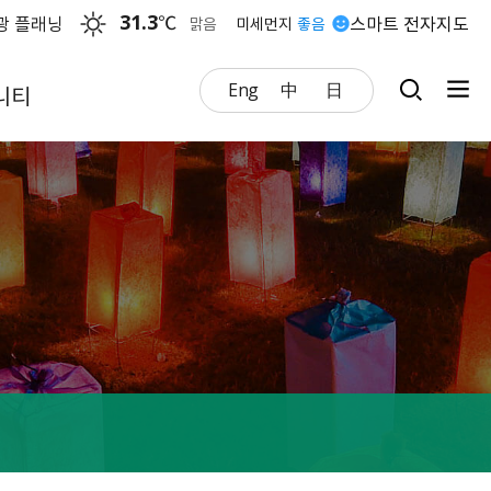
31.3
℃
광 플래닝
스마트 전자지도
맑음
미세먼지
좋음
Eng
中
日
니티