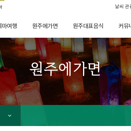
날씨 관
약
테마여행
원주에가면
원주대표음식
커뮤
원주에가면