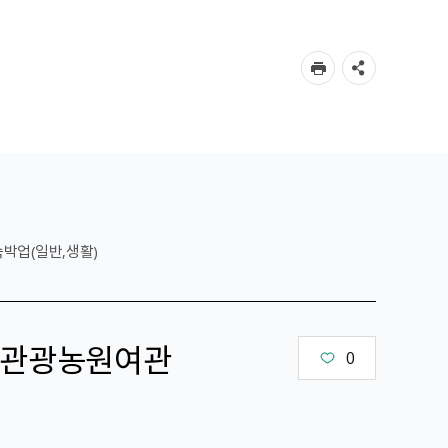
숙박업(일반,생활)
관광농원여관
0