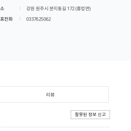
소
강원 원주시 분지동길 172 (흥업면)
표전화
0337625062
리뷰
잘못된 정보 신고