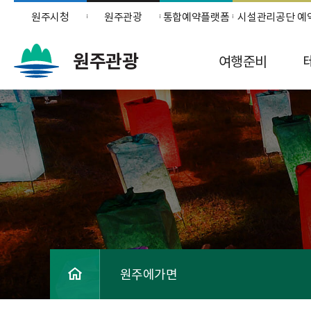
원주시청
원주관광
통합예약플랫폼
시설관리공단 예
원주관광
여행준비
원주에가면