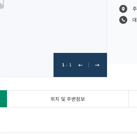
주
대
1
-
1
위치 및 주변정보