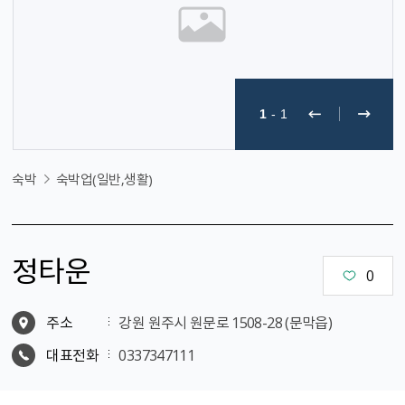
1
-
1
숙박
숙박업(일반,생활)
정타운
0
주소
강원 원주시 원문로 1508-28 (문막읍)
대표전화
0337347111