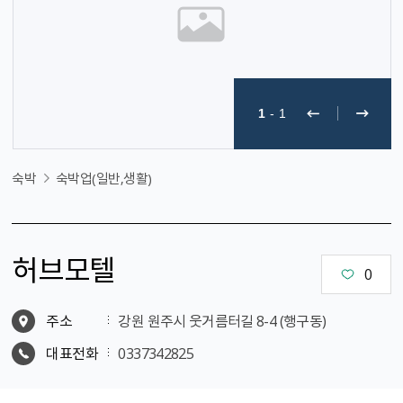
1
-
1
숙박
숙박업(일반,생활)
허브모텔
0
주소
강원 원주시 웃거름터길 8-4 (행구동)
대표전화
0337342825