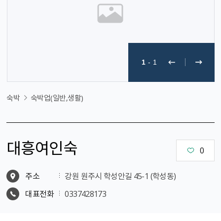
1
-
1
숙박
숙박업(일반,생활)
대흥여인숙
0
주소
강원 원주시 학성안길 45-1 (학성동)
대표전화
0337428173