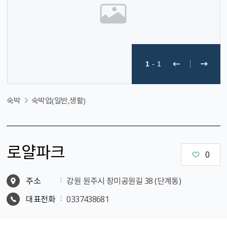
1
-
1
숙박
숙박업(일반,생활)
로얄파크
0
주소
강원 원주시 장미공원길 38 (단계동)
대표전화
0337438681