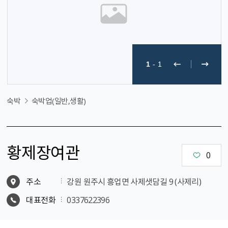
1
-
1
숙박
숙박업(일반,생활)
황제장여관
0
주소
강원 원주시 흥업면 사제샛담길 9 (사제리)
대표전화
0337622396