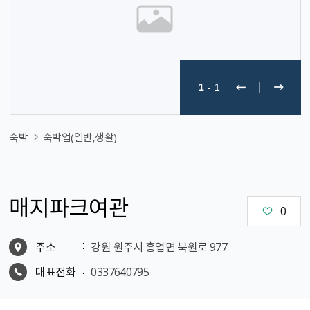
1
-
1
숙박
숙박업(일반,생활)
매지파크여관
0
주소
강원 원주시 흥업면 북원로 977
대표전화
0337640795