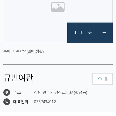
1
-
1
숙박
숙박업(일반,생활)
규빈여관
0
주소
강원 원주시 남산로 207 (학성동)
대표전화
0337434912