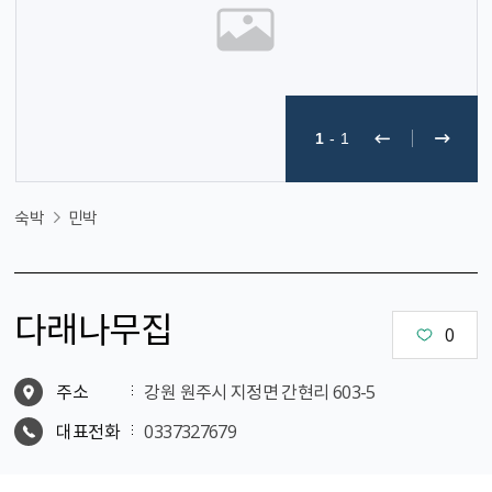
1
-
1
숙박
민박
다래나무집
0
주소
강원 원주시 지정면 간현리 603-5
대표전화
0337327679