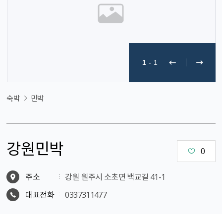
1
-
1
숙박
민박
강원민박
0
주소
강원 원주시 소초면 백교길 41-1
대표전화
0337311477