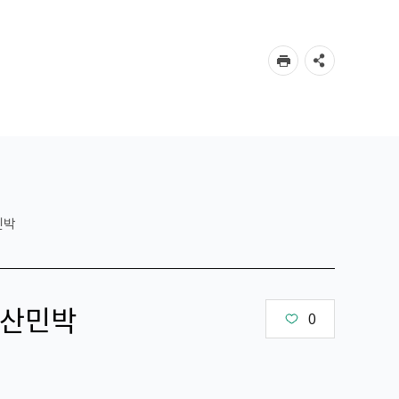
민박
산민박
0