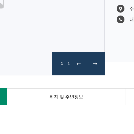
주
대
1
-
1
위치 및 주변정보