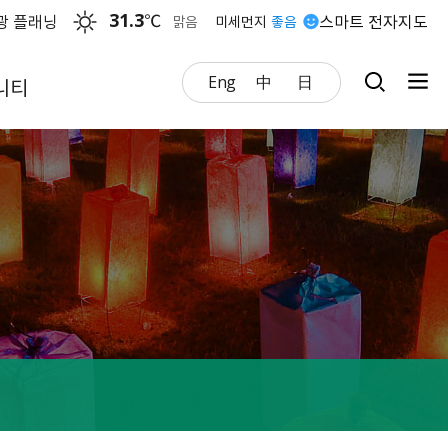
31.3
℃
광 플래닝
스마트 전자지도
맑음
미세먼지
좋음
Eng
中
日
니티