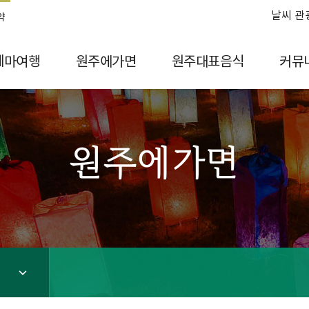
날씨 관
약
테마여행
원주에가면
원주대표음식
커뮤
원주에가면