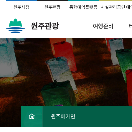
원주시청
원주관광
통합예약플랫폼
시설관리공단 예
원주관광
여행준비
원주에가면